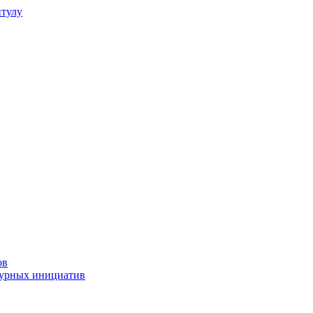
итулу
ов
турных инициатив