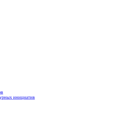
ов
турных инициатив