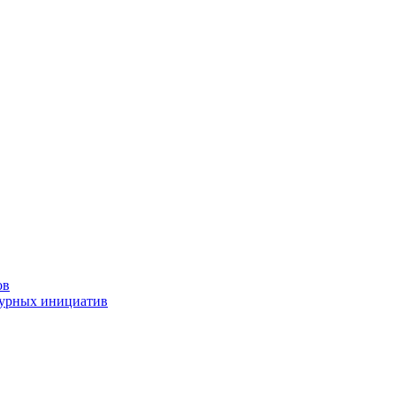
ов
турных инициатив