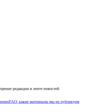
трение редакции в ленте новостей
нению
FAQ: какие материалы мы не публикуем