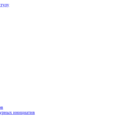
итулу
ов
турных инициатив