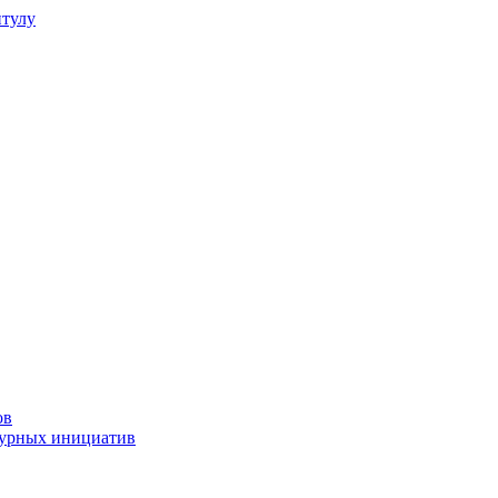
итулу
ов
турных инициатив