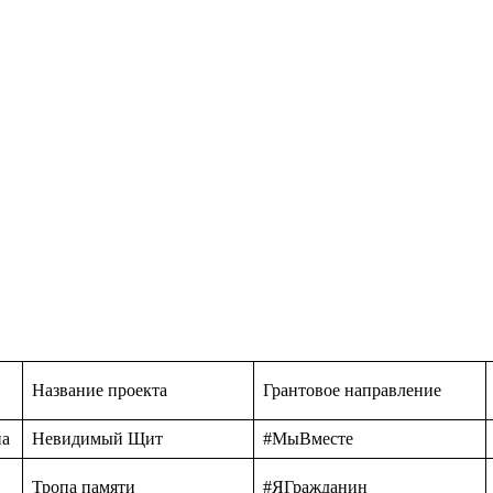
Название проекта
Грантовое направление
на
Невидимый Щит
#МыВместе
Тропа памяти
#ЯГражданин