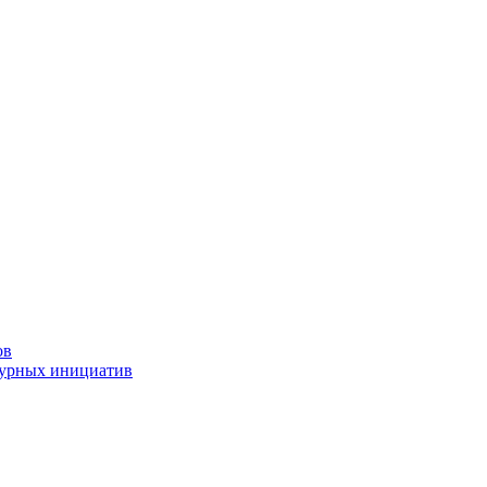
ов
турных инициатив