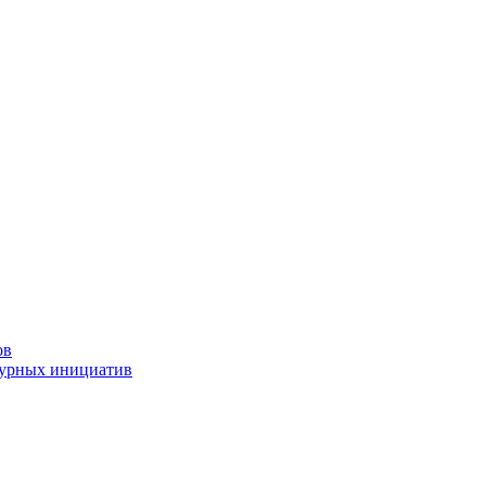
ов
турных инициатив