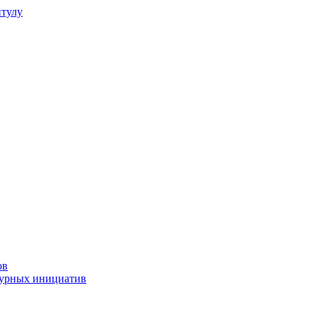
итулу
ов
турных инициатив