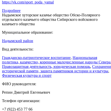
https://vk.com/sport_poda_yamal
Подробнее
Надымское хуторское казачье общество Обско-Полярного
отдельского казачьего общества Сибирского войскового
казачьего общества
Муниципальное образование:
Надымский район
Вид деятельности:
Гражданско-патриотическое воспитание
,
Национальная
политика, казачество, коренные малочисленные народы Севера
Правозащитная деятельность, юридическая помощь
,
Сохранени
исторической памяти, защита памятников истории и культуры
,
Физическая культура и спорт
ФИО руководителя:
Репин Дмитрий Евгеньевич
Телефон организации:
+7 (922) 453 77 66