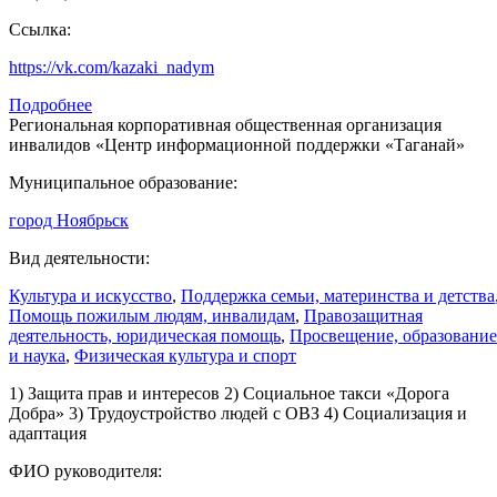
Ссылка:
https://vk.com/kazaki_nadym
Подробнее
Региональная корпоративная общественная организация
инвалидов «Центр информационной поддержки «Таганай»
Муниципальное образование:
город Ноябрьск
Вид деятельности:
Культура и искусство
,
Поддержка семьи, материнства и детства
Помощь пожилым людям, инвалидам
,
Правозащитная
деятельность, юридическая помощь
,
Просвещение, образование
и наука
,
Физическая культура и спорт
1) Защита прав и интересов 2) Социальное такси «Дорога
Добра» 3) Трудоустройство людей с ОВЗ 4) Социализация и
адаптация
ФИО руководителя: