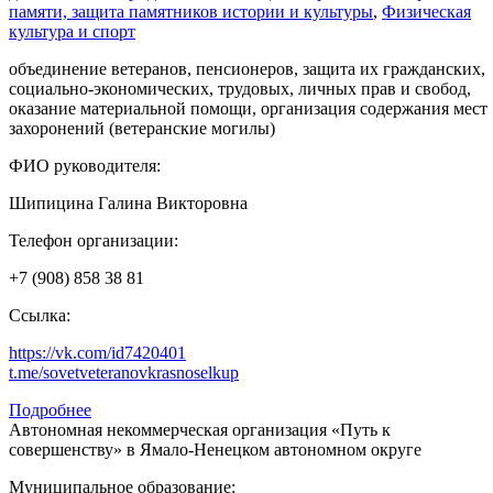
памяти, защита памятников истории и культуры
,
Физическая
культура и спорт
объединение ветеранов, пенсионеров, защита их гражданских,
социально-экономических, трудовых, личных прав и свобод,
оказание материальной помощи, организация содержания мест
захоронений (ветеранские могилы)
ФИО руководителя:
Шипицина Галина Викторовна
Телефон организации:
+7 (908) 858 38 81
Ссылка:
https://vk.com/id7420401
t.me/sovetveteranovkrasnoselkup
Подробнее
Автономная некоммерческая организация «Путь к
совершенству» в Ямало-Ненецком автономном округе
Муниципальное образование: