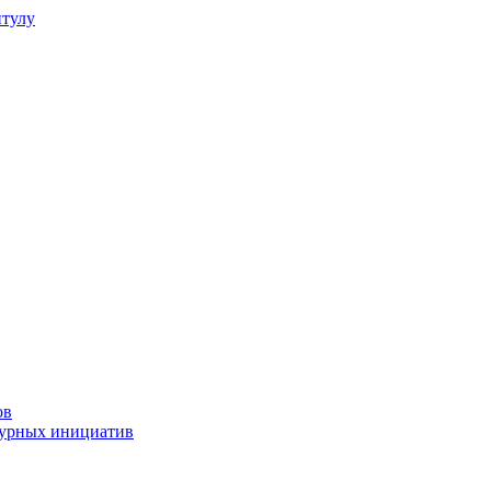
итулу
ов
турных инициатив