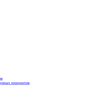
ов
турных инициатив