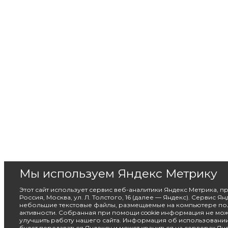
Мы используем Яндекс Метрику
Этот сайт использует сервис веб-аналитики Яндекс Метрика, 
Россия, Москва, ул. Л. Толстого, 16 (далее — Яндекс). Сервис Я
небольшие текстовые файлы, размещаемые на компьютере пол
активности. Собранная при помощи cookie информация не мож
улучшить работу нашего сайта. Информация об использовании 
будет передаваться Яндексу и может храниться на серверах Янд