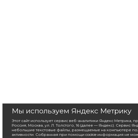
Мы используем Яндекс Метрику
Этот сайт использует сервис веб-аналитики Яндекс Метрика, 
Россия, Москва, ул. Л. Толстого, 16 (далее — Яндекс). Сервис Я
небольшие текстовые файлы, размещаемые на компьютере пол
активности. Собранная при помощи cookie информация не мож